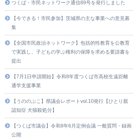
つくば・市民ネットワーク通信89号を発行しました
【今できる！市民参加】茨城県の主な事業への意見募
集
【全国市民政治ネットワーク】包括的性教育を公教育
で実践し、子どもの学ぶ権利の保障を求める要請書を
提出
【7月1日申請開始】令和8年度つくば市高校生遠距離
通学支援事業
【うののぶこ】県議会レポートvol.10発行【ひとり親
認知症 犬猫殺処分】
【つくば市議会】令和8年6月定例会議 一般質問・録画
公開