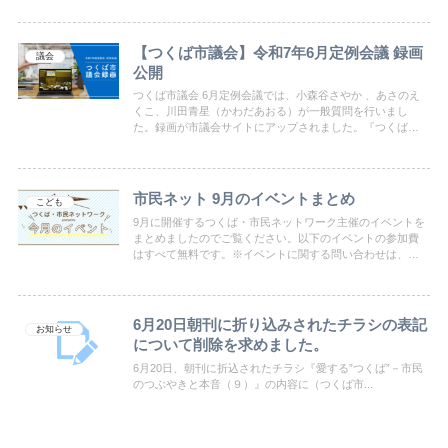
をきっかけに実現したものです。
【つくば市議会】令和7年6月定例会議 録画
議会
公開
つくば市議会 6月定例会議では、小森谷さやか 、あさのえ
くこ、川田青星（かわだあおる）が一般質問を行いまし
た。録画が市議会サイトにアップされました。『つくば・
市民ネットワーク』にご注目ください。
市民ネット 9月のイベントまとめ
こども
9月に開催するつくば・市民ネットワーク主催のイベントを
まとめましたのでご覧ください。以下のイベントの参加費
はすべて無料です。※イベントに関する問い合わせは、つ
くば・市民ネットワークまで。
6月20日朝刊に折り込みされたチラシの表記
お知らせ
について削除を求めました。
6月20日、朝刊に折込されたチラシ『愛する”つくば”－市民
のつぶやきと本音（９）』の内容に（つくば市...