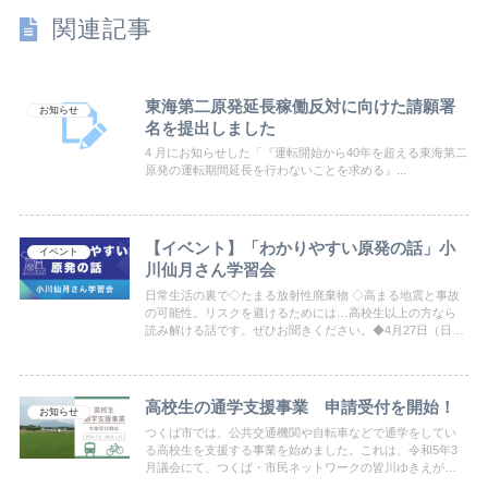
関連記事
東海第二原発延長稼働反対に向けた請願署
お知らせ
名を提出しました
4 月にお知らせした「『運転開始から40年を超える東海第二
原発の運転期間延長を行わないことを求める』...
【イベント】「わかりやすい原発の話」小
イベント
川仙月さん学習会
日常生活の裏で◇たまる放射性廃棄物 ◇高まる地震と事故
の可能性。リスクを避けるためには…高校生以上の方なら
読み解ける話です。ぜひお聞きください。◆4月27日（日）
並木交流センター 9:30開場 10:00~12:00 参加費無料 定員
45名 希望者多数の場合予約優先
高校生の通学支援事業 申請受付を開始！
お知らせ
つくば市では、公共交通機関や自転車などで通学をしてい
る高校生を支援する事業を始めました。これは、令和5年3
月議会にて、つくば・市民ネットワークの皆川ゆきえが
『公立高校への通学利便性向上について』一般質問したの