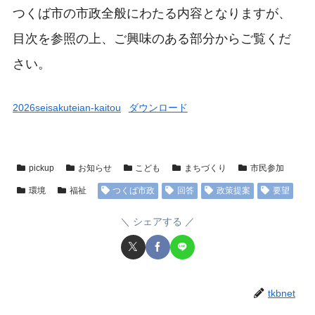
つくば市の市政全般にわたる内容となりますが、
目次を参照の上、ご興味のある部分からご覧くだ
さい。
2026seisakuteian-kaitou
ダウンロード
pickup
お知らせ
こども
まちづくり
市民参加
環境
福祉
つくば市政
回答
政策提案
要望
シェアする
tkbnet