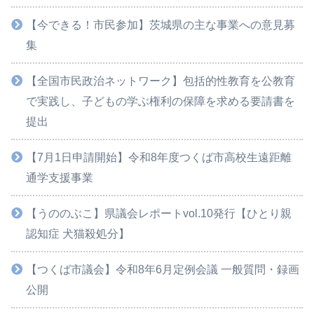
【今できる！市民参加】茨城県の主な事業への意見募
集
【全国市民政治ネットワーク】包括的性教育を公教育
で実践し、子どもの学ぶ権利の保障を求める要請書を
提出
【7月1日申請開始】令和8年度つくば市高校生遠距離
通学支援事業
【うののぶこ】県議会レポートvol.10発行【ひとり親
認知症 犬猫殺処分】
【つくば市議会】令和8年6月定例会議 一般質問・録画
公開