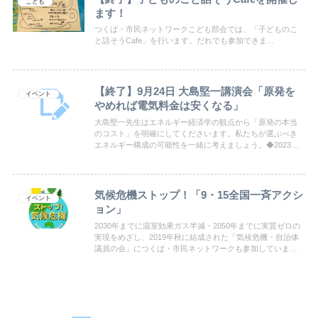
こども
ます！
つくば・市民ネットワークこども部会では、「子どものこ
と話そうCafe」を行います。だれでも参加できま...
【終了】9月24日 大島堅一講演会「原発を
イベント
やめれば電気料金は安くなる」
大島堅一先生はエネルギー経済学の観点から「原発の本当
のコスト」を明確にしてくださいます。私たちが選ぶべき
エネルギー構成の可能性を一緒に考えましょう。◆2023年
9月24日（日）開場13:30 / 14:00～16:00◆牛久市中央生涯学
習センターにて定員88名（予約優先）◆資料代500円
気候危機ストップ！「9・15全国一斉アクシ
イベント
ョン」
2030年までに温室効果ガス半減・2050年までに実質ゼロの
実現をめざし、2019年秋に結成された「気候危機・自治体
議員の会」につくば・市民ネットワークも参加していま
す。９月15日(金)と17日(日)に、世界気候アクションが呼び
かけられ、全国各地域で取り組まれることになりました。