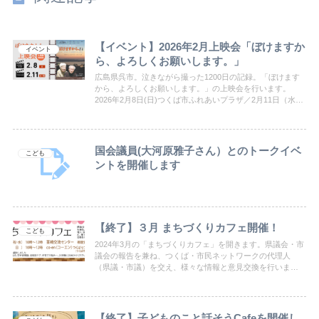
【イベント】2026年2月上映会「ぼけますか
イベント
ら、よろしくお願いします。」
広島県呉市。泣きながら撮った1200日の記録。「ぼけます
から、よろしくお願いします。」の上映会を行います。
2026年2月8日(日)つくば市ふれあいプラザ／2月11日（水・
祝）コリドイオ 受付 13:00～ ・ 上映 13:30〜15:30（上映
時間102分）参加費500円 つくば・市民ネットワーク主催
国会議員(大河原雅子さん）とのトークイベ
こども
ントを開催します
【終了】３月 まちづくりカフェ開催！
こども
2024年3月の「まちづくりカフェ」を開きます。県議会・市
議会の報告を兼ね、つくば・市民ネットワークの代理人
（県議・市議）を交え、様々な情報と意見交換を行いま
す。予約なしでどなたでもご参加いただけます。お待ちし
ております。
【終了】子どものこと話そうCafeを開催し