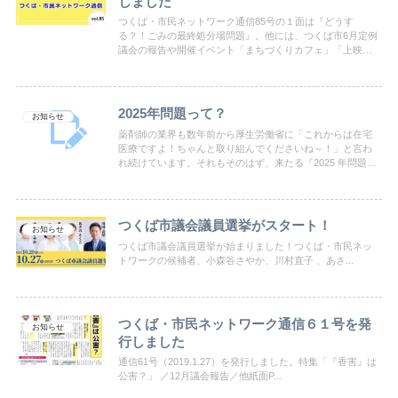
しました
つくば・市民ネットワーク通信85号の１面は『どうす
る？！ごみの最終処分場問題』。他には、つくば市6月定例
議会の報告や開催イベント「まちづくりカフェ」「上映
会」のお知らせなど。ぜひご覧ください。
2025年問題って？
お知らせ
薬剤師の業界も数年前から厚生労働省に「これからは在宅
医療ですよ！ちゃんと取り組んでくださいね～！」と言わ
れ続けています。それもそのはず、来たる『2025 年問題』
は本当に深刻な問題です。ご存知の方も多いと思います
が、少し数字を整理してみました。
つくば市議会議員選挙がスタート！
お知らせ
つくば市議会議員選挙が始まりました！つくば・市民ネッ
トワークの候補者、小森谷さやか、川村直子 、あさ...
つくば・市民ネットワーク通信６１号を発
お知らせ
行しました
通信61号（2019.1.27）を発行しました。特集「『香害』は
公害？」 ／12月議会報告／他紙面P...