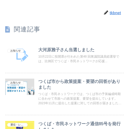
tkbnet
関連記事
大河原雅子さん当選しました
お知らせ
10月22日に投開票が行われた第48 回衆議院議員総選挙で
は、比例区でつくば・市民ネットワークが応援...
つくば市から政策提案・要望の回答があり
お知らせ
ました
つくば・市民ネットワークでは、つくば市の予算編成時期
に合わせて市政への政策提案、要望を提出しています。
2023年11月に提出した提案に対しての回答が届きましたの
で公開いたします。つくば市の市政全般にわたる内容とな
りますが、ご興味のある部分からご覧ください。
つくば・市民ネットワーク通信85号を発行
通信・レポート