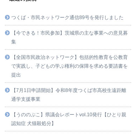
つくば・市民ネットワーク通信89号を発行しました
【今できる！市民参加】茨城県の主な事業への意見募
集
【全国市民政治ネットワーク】包括的性教育を公教育
で実践し、子どもの学ぶ権利の保障を求める要請書を
提出
【7月1日申請開始】令和8年度つくば市高校生遠距離
通学支援事業
【うののぶこ】県議会レポートvol.10発行【ひとり親
認知症 犬猫殺処分】