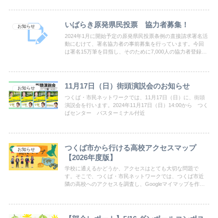
いばらき原発県民投票 協力者募集！
お知らせ
2024年1月に開始予定の原発県民投票条例の直接請求署名活
動にむけて、署名協力者の事前募集を行っています。今回
は署名15万筆を目指し、そのために7,000人の協力者登録を
目標にしています。ぜひ、協力者への登録をお願いいたし
ます。
11月17日（日）街頭演説会のお知らせ
お知らせ
つくば・市民ネットワークでは、11月17日（日）に、街頭
演説会を行います。2024年11月17日（日）14:00から つく
ばセンター バスターミナル付近
つくば市から行ける高校アクセスマップ
お知らせ
【2026年度版】
学校に通えるかどうか、アクセスはとても大切な問題で
す。そこで、つくば・市民ネットワークでは、つくば市近
隣の高校へのアクセスを調査し、Googleマイマップを作成
しました。どうぞお役立てください。