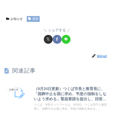
お知らせ
選挙
シェアする
tkbnet
関連記事
（9月24日更新）つくば市長と教育長に、
お知らせ
「国葬中止を国に求め、弔意の強制をしな
いよう求める」緊急要請を提出し、回答が
ありました。
つくば・市民ネットワークは、9月6日、つくば市庁と教育
長に「国葬中止を国に求め、弔意の強制を求める」...