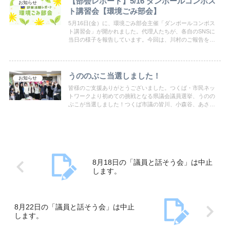
【部会レポート】5/16 ダンボールコンポス
お知らせ
ト講習会【環境ごみ部会】
5月16日(金）に、環境ごみ部会主催「ダンボールコンポス
ト講習会」が開かれました。代理人たちが、各自のSNSに
当日の様子を報告しています。今回は、川村のご報告を掲
載します。どうぞご覧ください。
うののぶこ当選しました！
お知らせ
皆様のご支援ありがとうございました。つくば・市民ネッ
トワークより初めての挑戦となる県議会議員選挙、うのの
ぶこが当選しました！つくば市議の皆川、小森谷、あさ
の、川村、市民ネットの仲間たちと共に、市政も県政もパ
ワーアップしてまいります！
8月18日の「議員と話そう会」は中止
します。
8月22日の「議員と話そう会」は中止
します。