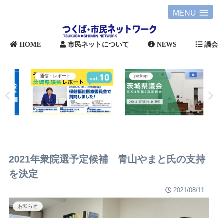
MENU
HOME
市民ネットについて
NEWS
議
通信・レポート
pickup
2021年衆院選予定候補 青山やまと氏の支持
を決定
2021/08/11
お知らせ