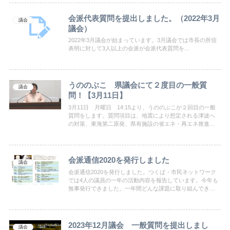
会派代表質問を提出しました。（2022年3月
議会
議会）
2022年3月議会が始まっています。3月議会では市長の所信
表明に対して3人以上の会派が会派代表質問を...
うののぶこ 県議会にて２度目の一般質
議会
問！【3月11日】
3月11日 月曜日 14:15より、うののぶこが２回目の一般
質問をします。質問項目は、地震により想定される津波へ
の対策、東海第二原発、県有施設の省エネ・再エネ推進、
外国人児童生徒への支援、困難を抱える女性の支援、交通
事故抑止のための道路標示…など
会派通信2020を発行しました
議会
会派通信2020を発行しました。つくば・市民ネットワーク
では4人の議員の一年の活動内容を報告しています。今年も
無事発行できました。一年間どんな課題に取り組んできた
かのお知らせです。ぜひご覧ください。
2023年12月議会 一般質問を提出しまし
議会