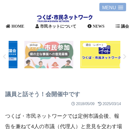
MENU
HOME
市民ネットについて
NEWS
議
pickup
通信・レポート
議員と話そう！会開催中です
2018/05/09
2025/03/14
つくば・市民ネットワークでは定例市議会後、報
告を兼ねて4人の市議（代理人）と意見を交わす場