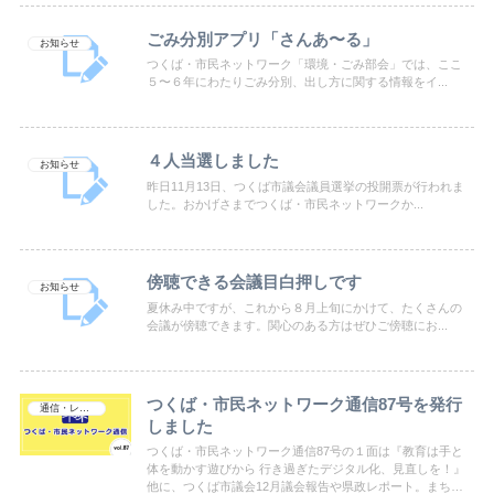
ごみ分別アプリ「さんあ〜る」
お知らせ
つくば・市民ネットワーク「環境・ごみ部会」では、ここ
５〜６年にわたりごみ分別、出し方に関する情報をイ...
４人当選しました
お知らせ
昨日11月13日、つくば市議会議員選挙の投開票が行われま
した。おかげさまでつくば・市民ネットワークか...
傍聴できる会議目白押しです
お知らせ
夏休み中ですが、これから８月上旬にかけて、たくさんの
会議が傍聴できます。関心のある方はぜひご傍聴にお...
つくば・市民ネットワーク通信87号を発行
通信・レポート
しました
つくば・市民ネットワーク通信87号の１面は『教育は手と
体を動かす遊びから 行き過ぎたデジタル化、見直しを！』
他に、つくば市議会12月議会報告や県政レポート。まちづ