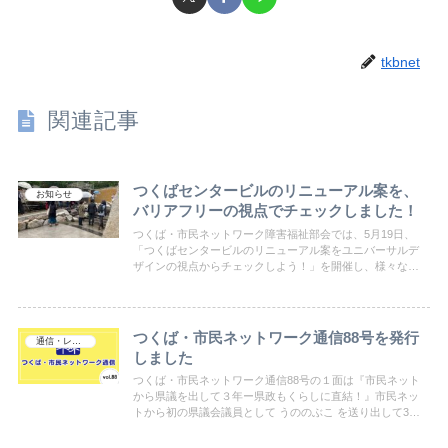
tkbnet
関連記事
つくばセンタービルのリニューアル案を、
お知らせ
バリアフリーの視点でチェックしました！
つくば・市民ネットワーク障害福祉部会では、5月19日、
「つくばセンタービルのリニューアル案をユニバーサルデ
ザインの視点からチェックしよう！」を開催し、様々な障
害の当事者の皆さんと一緒に、担当課の説明を聞きなが
ら、実際に現地を歩いてみました。
つくば・市民ネットワーク通信88号を発行
通信・レポート
しました
つくば・市民ネットワーク通信88号の１面は『市民ネット
から県議を出して３年ー県政もくらしに直結！』市民ネッ
トから初の県議会議員として うののぶこ を送り出して3年
半。県政にも代理人がいることによって詳細に見えてきた
県議会の様子。県政の役割について解説します。