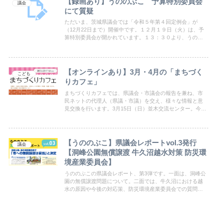
【録画あり】うののぶこ 予算特別委員会
議会
にて質疑
ただいま、茨城県議会では「令和５年第４回定例会」が
（12月22日まで）開催中です。１２月１９日（火）は、予
算特別委員会が開かれています。１３：３０より、うのの
ぶこが質問いたします。下記のリンクより、生中継を是非
ご覧ください！
【オンラインあり】3月・4月の「まちづく
こども
りカフェ」
まちづくりカフェでは、県議会・市議会の報告を兼ね、市
民ネットの代理人（県議・市議）を交え、様々な情報と意
見交換を行います。3月15日（日）並木交流センター。今回
初めてオンラインでも開催。3月28日（土）：防犯・防災
4月10日（金）：学校のことについて。ご都合に合わせてご
参加ください。
【うののぶこ】県議会レポートvol.3発行
議会
【洞峰公園無償譲渡 牛久沼越水対策 防災環
境産業委員会】
うののぶこの県議会レポート、第3弾です。一面は、洞峰公
園の無償譲渡問題について。二面では、牛久沼における越
水の原因や今後の対応策、防災環境産業委員会での質問項
目など。詳細はレポートをぜひご覧下さい。