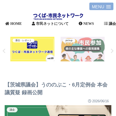
MENU
HOME
市民ネットについて
NEWS
議
通信・レポート
pickup
【茨城県議会】うののぶこ・6月定例会 本会
議質疑 録画公開
2026/06/16
議会