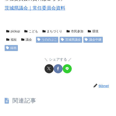
茨城県議会｜常任委員会資料
pickup
こども
まちづくり
市民参加
環境
福祉
議会
うののぶこ
茨城県議会
議会中継
録画
シェアする
tkbnet
関連記事