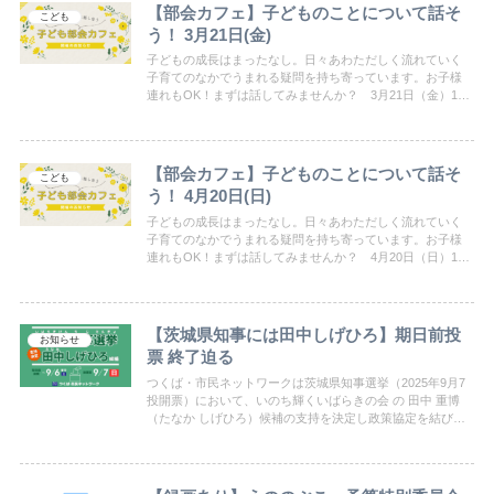
【部会カフェ】子どものことについて話そ
こども
う！ 3月21日(金)
子どもの成長はまったなし。日々あわただしく流れていく
子育てのなかでうまれる疑問を持ち寄っています。お子様
連れもOK！まずは話してみませんか？ 3月21日（金）10
時～12時 小野川交流センター（会場へのお問合せはご遠
慮ください）
【部会カフェ】子どものことについて話そ
こども
う！ 4月20日(日)
子どもの成長はまったなし。日々あわただしく流れていく
子育てのなかでうまれる疑問を持ち寄っています。お子様
連れもOK！まずは話してみませんか？ 4月20日（日）10
時半～12時半 小野川交流センター・和室 お問い合わせ
は、つくば・市民ネットワークまで。
【茨城県知事には田中しげひろ】期日前投
お知らせ
票 終了迫る
つくば・市民ネットワークは茨城県知事選挙（2025年9月7
投開票）において、いのち輝くいばらきの会 の 田中 重博
（たなか しげひろ）候補の支持を決定し政策協定を結びま
した。期日前投票は9月6日（土曜日）まで。期日前投票所
により、投票期間及び開閉時刻が異なりますのでご注意く
ださい。