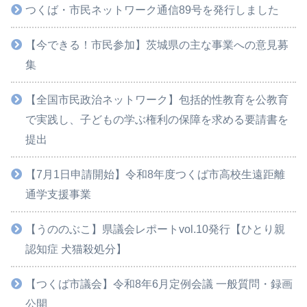
つくば・市民ネットワーク通信89号を発行しました
【今できる！市民参加】茨城県の主な事業への意見募
集
【全国市民政治ネットワーク】包括的性教育を公教育
で実践し、子どもの学ぶ権利の保障を求める要請書を
提出
【7月1日申請開始】令和8年度つくば市高校生遠距離
通学支援事業
【うののぶこ】県議会レポートvol.10発行【ひとり親
認知症 犬猫殺処分】
【つくば市議会】令和8年6月定例会議 一般質問・録画
公開