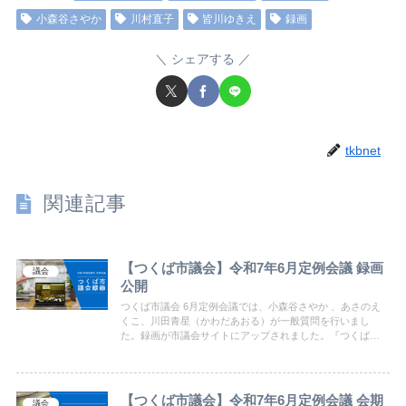
小森谷さやか
川村直子
皆川ゆきえ
録画
シェアする
tkbnet
関連記事
【つくば市議会】令和7年6月定例会議 録画
議会
公開
つくば市議会 6月定例会議では、小森谷さやか 、あさのえ
くこ、川田青星（かわだあおる）が一般質問を行いまし
た。録画が市議会サイトにアップされました。『つくば・
市民ネットワーク』にご注目ください。
【つくば市議会】令和7年6月定例会議 会期
議会