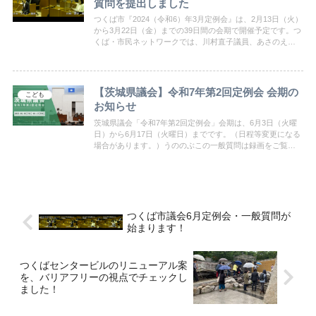
質問を提出しました
つくば市『2024（令和6）年3月定例会』は、2月13日（火）
から3月22日（金）までの39日間の会期で開催予定です。つ
くば・市民ネットワークでは、川村直子議員、あさのえく
こ議員、小森谷さやか議員が3月1日（金）に一般質問を行
います。詳しい質問内容は通告書をご覧ください。
【茨城県議会】令和7年第2回定例会 会期の
こども
お知らせ
茨城県議会「令和7年第2回定例会」会期は、6月3日（火曜
日）から6月17日（火曜日）までです。（日程等変更になる
場合があります。）うののぶこの一般質問は録画をご覧く
ださい。
つくば市議会6月定例会・一般質問が
始まります！
つくばセンタービルのリニューアル案
を、バリアフリーの視点でチェックし
ました！