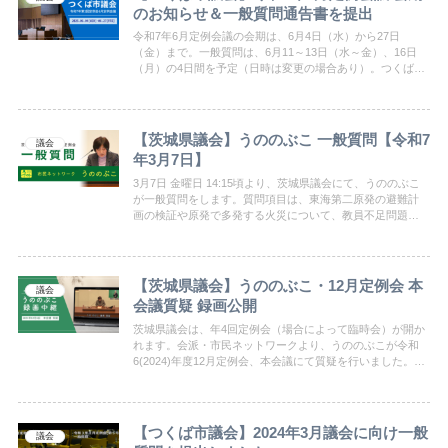
のお知らせ＆一般質問通告書を提出
令和7年6月定例会議の会期は、6月4日（水）から27日
（金）まで。一般質問は、6月11～13日（水～金）、16日
（月）の4日間を予定（日時は変更の場合あり）。つくば・
市民ネットワークの川村直子、あさのえくこ、川田青星、
小森谷さやかの質問項目は以下の通りです。
【茨城県議会】うののぶこ 一般質問【令和7
議会
年3月7日】
3月7日 金曜日 14:15頃より、茨城県議会にて、うののぶこ
が一般質問をします。質問項目は、東海第二原発の避難計
画の検証や原発で多発する火災について、教員不足問題や
外国人児童生徒への支援、性犯罪防止のため加害者の再犯
防止対策と包括的性教育について…など
【茨城県議会】うののぶこ・12月定例会 本
議会
会議質疑 録画公開
茨城県議会は、年4回定例会（場合によって臨時会）が開か
れます。会派・市民ネットワークより、うののぶこが令和
6(2024)年度12月定例会、本会議にて質疑を行いました。そ
の様子が公開されましたのでぜひご覧ください。
【つくば市議会】2024年3月議会に向け一般
議会