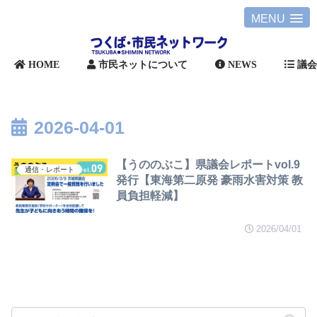
MENU
HOME
市民ネットについて
NEWS
議
2026-04-01
【うののぶこ】県議会レポートvol.9
通信・レポート
発行【東海第二原発 豪雨水害対策 教
員負担軽減】
2026/04/01