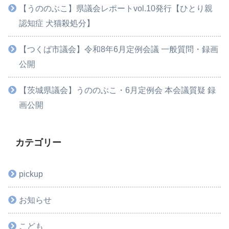
【うののぶこ】県議会レポートvol.10発行【ひとり親
認知症 犬猫殺処分】
【つくば市議会】令和8年6月定例会議 一般質問・録画
公開
【茨城県議会】うののぶこ・6月定例会 本会議質疑 録
画公開
カテゴリー
pickup
お知らせ
こども