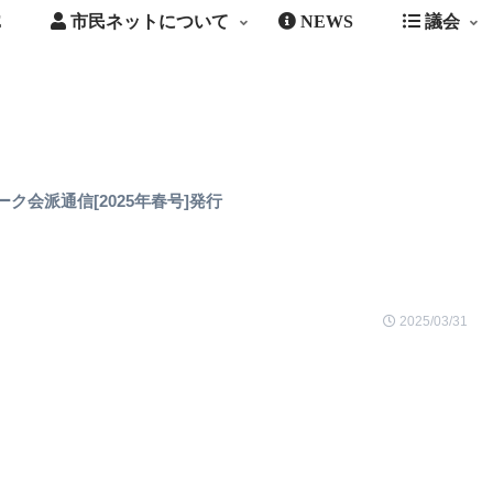
E
市民ネットについて
NEWS
議会
ク会派通信[2025年春号]発行
2025/03/31