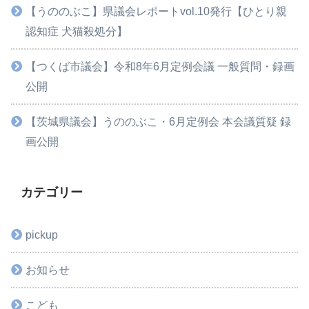
【うののぶこ】県議会レポートvol.10発行【ひとり親
認知症 犬猫殺処分】
【つくば市議会】令和8年6月定例会議 一般質問・録画
公開
【茨城県議会】うののぶこ・6月定例会 本会議質疑 録
画公開
カテゴリー
pickup
お知らせ
こども