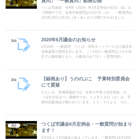
質問」「一般質問」動画公開
つくば市議会、令和6（2024）年3月定例会が22日（金）ま
で開催中です。会派代表質問は2月27日（火）、一般質問は
2月28,29日,3月1日（水～金）の３日間で行われました。つ
くば市議会では本会議録画映像を数日後より視聴できま
す。ぜひ、以下のつくば市議会」リンクから4人の質問の様
子を是非ご覧ください。
2020年6月議会のお知らせ
議会
6月16日 一般質問 つくば・市民ネットワークは小森谷佐
弥香議員が質問を行います。（＊6月の一般質問はコロナ対
応で人数削減となり、小森谷のみです）＜質問内容＞ 一
般質問通告書はこちら
【録画あり】うののぶこ 予算特別委員会
議会
にて質疑
ただいま、茨城県議会では「令和５年第４回定例会」が
（12月22日まで）開催中です。１２月１９日（火）は、予
算特別委員会が開かれています。１３：３０より、うのの
ぶこが質問いたします。下記のリンクより、生中継を是非
ご覧ください！
つくば市議会6月定例会・一般質問が始まり
議会
ます！
6月3日より6月議会が始まっています。一般質問は6月10日