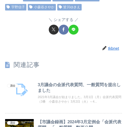
宇野信子
小森谷さやか
皆川ゆきえ
シェアする
tkbnet
関連記事
3月議会の会派代表質問、一般質問を提出し
議会
ました
2021年3月議会が始まりました。3月1日（月）会派代表質問
（3番 小森谷さやか）3月2日（火）～4...
【市議会録画】2024年3月定例会「会派代表
議会