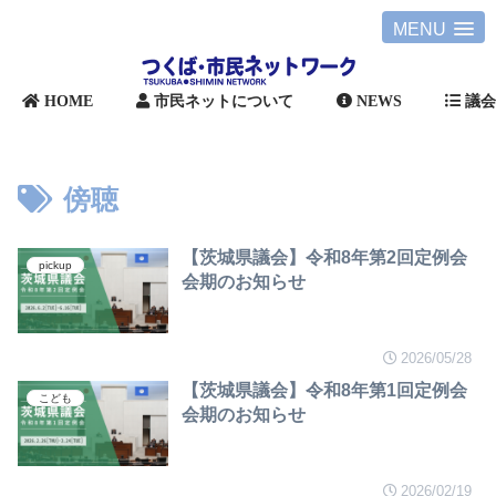
MENU
HOME
市民ネットについて
NEWS
議
傍聴
【茨城県議会】令和8年第2回定例会
pickup
会期のお知らせ
2026/05/28
【茨城県議会】令和8年第1回定例会
こども
会期のお知らせ
2026/02/19