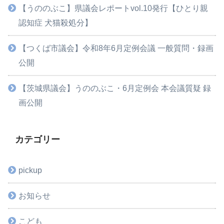
【うののぶこ】県議会レポートvol.10発行【ひとり親
認知症 犬猫殺処分】
【つくば市議会】令和8年6月定例会議 一般質問・録画
公開
【茨城県議会】うののぶこ・6月定例会 本会議質疑 録
画公開
カテゴリー
pickup
お知らせ
こども