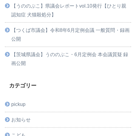
【うののぶこ】県議会レポートvol.10発行【ひとり親
認知症 犬猫殺処分】
【つくば市議会】令和8年6月定例会議 一般質問・録画
公開
【茨城県議会】うののぶこ・6月定例会 本会議質疑 録
画公開
カテゴリー
pickup
お知らせ
こども