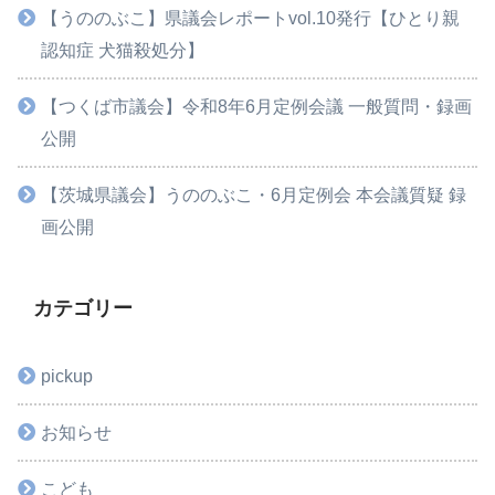
【うののぶこ】県議会レポートvol.10発行【ひとり親
認知症 犬猫殺処分】
【つくば市議会】令和8年6月定例会議 一般質問・録画
公開
【茨城県議会】うののぶこ・6月定例会 本会議質疑 録
画公開
カテゴリー
pickup
お知らせ
こども