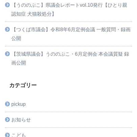
【うののぶこ】県議会レポートvol.10発行【ひとり親
認知症 犬猫殺処分】
【つくば市議会】令和8年6月定例会議 一般質問・録画
公開
【茨城県議会】うののぶこ・6月定例会 本会議質疑 録
画公開
カテゴリー
pickup
お知らせ
こども