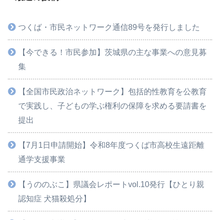
つくば・市民ネットワーク通信89号を発行しました
【今できる！市民参加】茨城県の主な事業への意見募
集
【全国市民政治ネットワーク】包括的性教育を公教育
で実践し、子どもの学ぶ権利の保障を求める要請書を
提出
【7月1日申請開始】令和8年度つくば市高校生遠距離
通学支援事業
【うののぶこ】県議会レポートvol.10発行【ひとり親
認知症 犬猫殺処分】