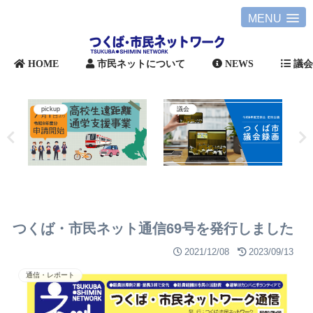
MENU
HOME
市民ネットについて
NEWS
議
pickup
議会
つくば・市民ネット通信69号を発行しました
2021/12/08
2023/09/13
通信・レポート