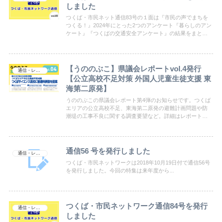
しました
つくば・市民ネット通信83号の１面は『市民の声でまちを
つくる！』2024年にとった2つのアンケート『暮らしのアン
ケート』『つくばの交通安全アンケート』の結果をまとめ
ました。他には、茨城県、つくば市の12月議会の報告やイ
ベントのお知らせなど。ぜひご覧ください。
【うののぶこ】県議会レポートvol.4発行
通信・レポート
【公立高校不足対策 外国人児童生徒支援 東
海第二原発】
うののぶこの県議会レポート第4弾のお知らせです。つくば
エリアの公立高校不足、東海第二原発の避難計画問題や防
潮堤の工事不良に関する調査要望など。詳細はレポートを
ぜひご覧下さい。
通信56 号を発行しました
通信・レポート
つくば・市民ネットワークは2018年10月19日付で通信56号
を発行しました。今回の特集は来年度から...
つくば・市民ネットワーク通信84号を発行
通信・レポート
しました