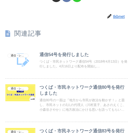
tkbnet
関連記事
通信54号を発行しました
通信・レポート
つくば・市民ネットワーク通信54号（2018年4月13日）を発
行しました。4月16日より配布を開始し...
つくば・市民ネットワーク通信80号を発行
通信・レポート
しました
通信80号の一面は『地方から市民が政治を動かす！』と題
し、市民ネットの3人の代理人（川村直子、あさのえくこ、
小森谷さやか）に地方政治にかける思いを語ってもらいま
した。聞き手は、市民ネット運営委員の 川田青星（かわだ
あおる）。他にも2024年6月の市議会報告・県議会レポート
やイベント情報を掲載。ぜひお読みください！
つくば・市民ネットワーク通信83号を発行
通信・レポート