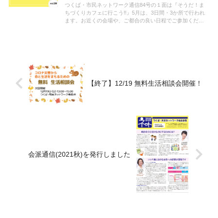
つくば・市民ネットワーク通信84号の１面は『そうだ！ま
ちづくりカフェに行こう!!』5月は、3日間・3か所で行われ
ます。お近くの会場や、ご都合の良い日程でご参加くださ
い。他には[茨城県]3月定例会と[つくば市]2月定例議会の報
告、イベントのお知らせなど。ぜひご覧ください。
【終了】12/19 無料生活相談会開催！
会派通信(2021秋)を発行しました