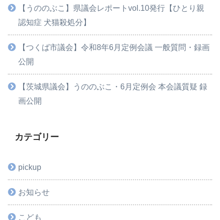
【うののぶこ】県議会レポートvol.10発行【ひとり親
認知症 犬猫殺処分】
【つくば市議会】令和8年6月定例会議 一般質問・録画
公開
【茨城県議会】うののぶこ・6月定例会 本会議質疑 録
画公開
カテゴリー
pickup
お知らせ
こども