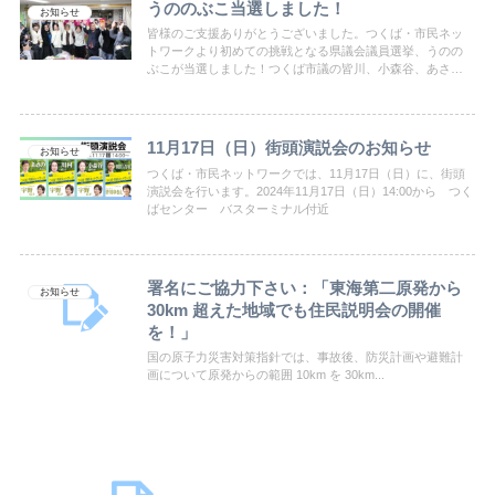
うののぶこ当選しました！
お知らせ
皆様のご支援ありがとうございました。つくば・市民ネッ
トワークより初めての挑戦となる県議会議員選挙、うのの
ぶこが当選しました！つくば市議の皆川、小森谷、あさ
の、川村、市民ネットの仲間たちと共に、市政も県政もパ
ワーアップしてまいります！
11月17日（日）街頭演説会のお知らせ
お知らせ
つくば・市民ネットワークでは、11月17日（日）に、街頭
演説会を行います。2024年11月17日（日）14:00から つく
ばセンター バスターミナル付近
署名にご協力下さい：「東海第二原発から
お知らせ
30km 超えた地域でも住民説明会の開催
を！」
国の原子力災害対策指針では、事故後、防災計画や避難計
画について原発からの範囲 10km を 30km...