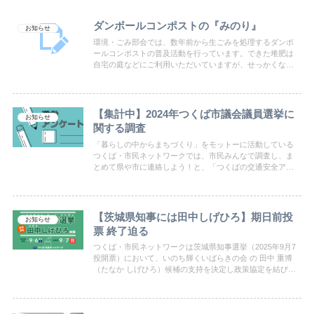
ダンボールコンポストの『みのり』
お知らせ
環境・ごみ部会では、数年前から生ごみを処理するダンボ
ールコンポストの普及活動を行っています。できた堆肥は
自宅の庭などにご利用いただいていますが、せっかくなの
で公園などでも利用してほしい、ということで松見公園の
癒しの庭の花壇で使ってもらっています。
【集計中】2024年つくば市議会議員選挙に
お知らせ
関する調査
「暮らしの中からまちづくり」をモットーに活動している
つくば・市民ネットワークでは、市民みんなで調査し、ま
とめて県や市に連絡しよう！と、「つくばの交通安全アン
ケート」を企画しました。身近な道路標示で消えている場
所の情報を募集します。
【茨城県知事には田中しげひろ】期日前投
お知らせ
票 終了迫る
つくば・市民ネットワークは茨城県知事選挙（2025年9月7
投開票）において、いのち輝くいばらきの会 の 田中 重博
（たなか しげひろ）候補の支持を決定し政策協定を結びま
した。期日前投票は9月6日（土曜日）まで。期日前投票所
により、投票期間及び開閉時刻が異なりますのでご注意く
ださい。